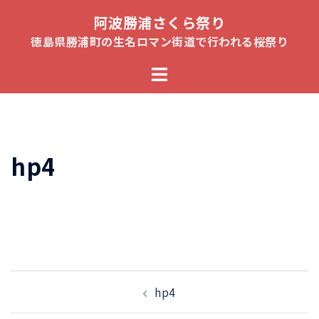
コ
阿波勝浦さくら祭り
ン
徳島県勝浦町の生名ロマン街道で行われる桜祭り
テ
ト
ン
グ
ツ
ル
へ
メ
ス
ニ
キ
hp4
ュ
ッ
ー
プ
投
hp4
稿