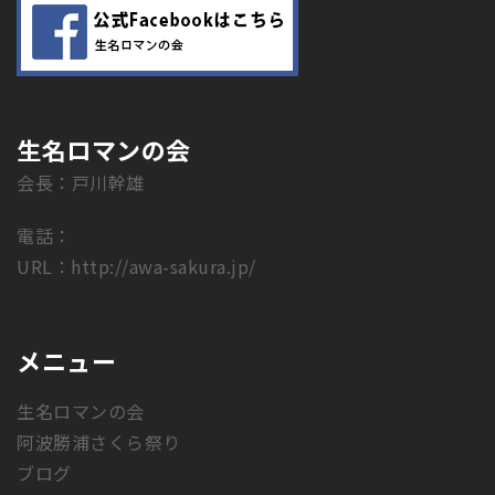
生名ロマンの会
会長：戸川幹雄
電話：
URL：
http://awa-sakura.jp/
メニュー
生名ロマンの会
阿波勝浦さくら祭り
ブログ