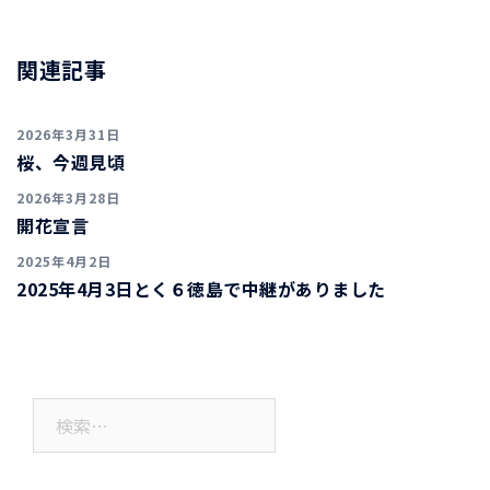
ナ
ビ
ゲ
関連記事
ー
シ
2026年3月31日
ョ
桜、今週見頃
ン
2026年3月28日
開花宣言
2025年4月2日
2025年4月3日とく６徳島で中継がありました
検
索: