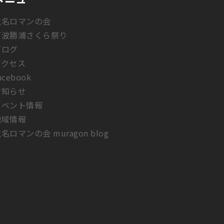
生名ロマンの会
阿波勝浦さくら祭り
ブログ
アクセス
acebook
お知らせ
イベント情報
地域情報
名ロマンの会 muragon blog