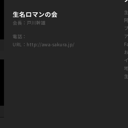
生名ロマンの会
会長：戸川幹雄
電話：
F
URL：
http://awa-sakura.jp/
生