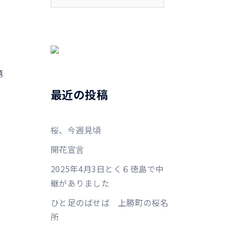
索:
第
最近の投稿
桜、今週見頃
開花宣言
2025年4月3日とく６徳島で中
継がありました
ひと足のばせば 上勝町の桜名
所