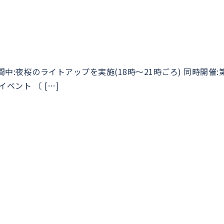
催期間中:夜桜のライトアップを実施(18時〜21時ごろ) 同時開催:
ベント 〔 […]