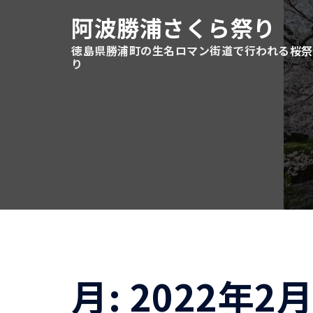
コ
阿波勝浦さくら祭り
ン
テ
徳島県勝浦町の生名ロマン街道で行われる桜祭
り
ン
ツ
へ
ス
キ
ッ
プ
月:
2022年2月