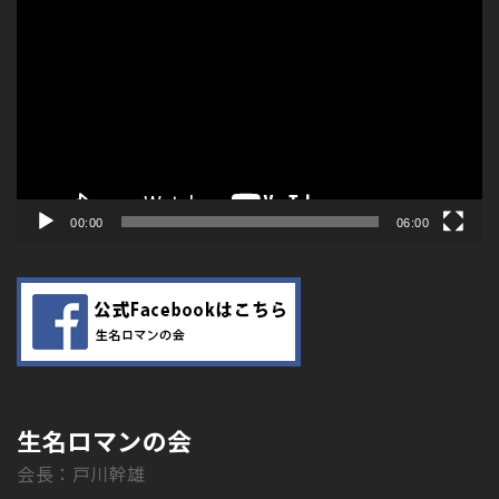
画
プ
レ
ー
ヤ
ー
00:00
06:00
生名ロマンの会
会長：戸川幹雄