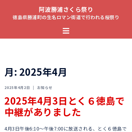
コ
阿波勝浦さくら祭り
ン
徳島県勝浦町の生名ロマン街道で行われる桜祭り
テ
ト
ン
グ
ツ
ル
へ
メ
ス
ニ
キ
月:
2025年4月
ュ
ッ
ー
プ
2025年4月2日
お知らせ
2025年4月3日とく６徳島で
中継がありました
4月3日午後6:10〜午後7:00に放送される、とく６徳島で