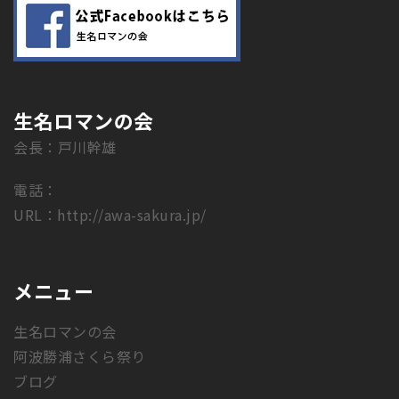
生名ロマンの会
会長：戸川幹雄
電話：
URL：
http://awa-sakura.jp/
メニュー
生名ロマンの会
阿波勝浦さくら祭り
ブログ