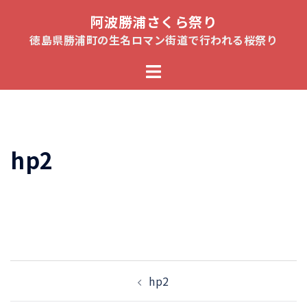
コ
阿波勝浦さくら祭り
ン
徳島県勝浦町の生名ロマン街道で行われる桜祭り
テ
ト
ン
グ
ツ
ル
へ
メ
ス
ニ
キ
hp2
ュ
ッ
ー
プ
投
hp2
稿