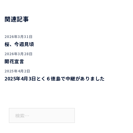
ナ
ビ
ゲ
関連記事
ー
シ
2026年3月31日
ョ
桜、今週見頃
ン
2026年3月28日
開花宣言
2025年4月2日
2025年4月3日とく６徳島で中継がありました
検
索: