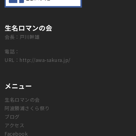
生名ロマンの会
会長：戸川幹雄
電話：
URL：
http://awa-sakura.jp/
メニュー
生名ロマンの会
阿波勝浦さくら祭り
ブログ
アクセス
Facebook