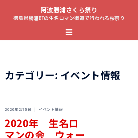
コ
阿波勝浦さくら祭り
ン
徳島県勝浦町の生名ロマン街道で行われる桜祭り
テ
ト
ン
グ
ツ
ル
へ
メ
ス
ニ
キ
カテゴリー:
イベント情報
ュ
ッ
ー
プ
2020年2月5日
イベント情報
2020年 生名ロ
マンの会 ウォー