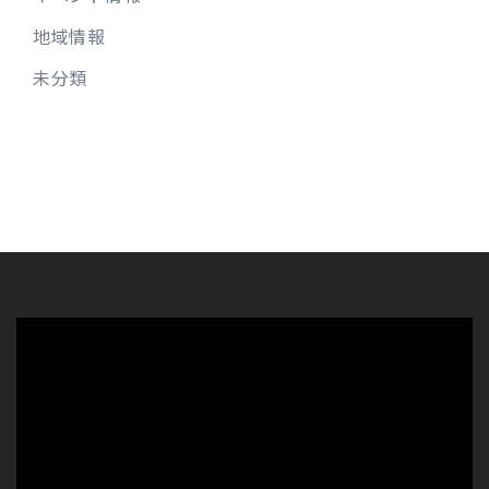
地域情報
未分類
動
画
プ
レ
ー
ヤ