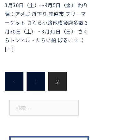
3月30日（土）〜4月5日（金） 釣り
堀：アメゴ 舟下り 産直市 フリーマ
ーケット さくら小路他模擬店多数 3
月30日（土）・3月31日（日） さく
らトンネル・たらい船 ぽるこす（
[…]
投
<
1
2
稿
ナ
ビ
検
ゲ
索:
ー
シ
ョ