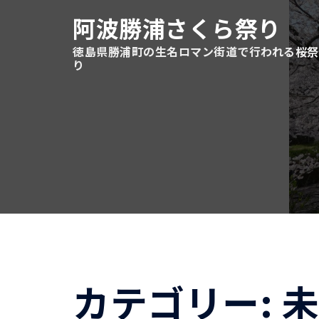
コ
阿波勝浦さくら祭り
ン
テ
徳島県勝浦町の生名ロマン街道で行われる桜祭
り
ン
ツ
へ
ス
キ
ッ
プ
カテゴリー:
未