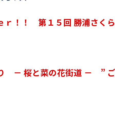
ｅｒ！！ 第１５回 勝浦さく
 － 桜と菜の花街道 － ” 