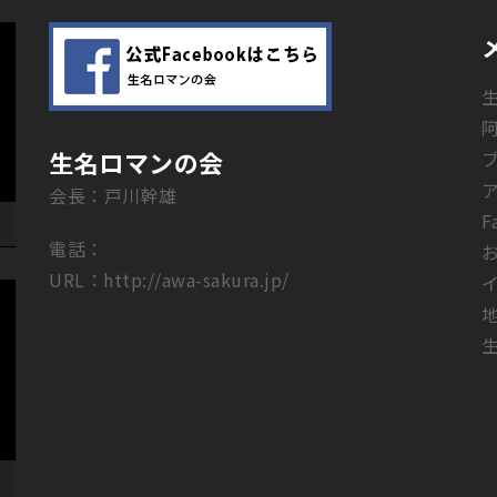
生名ロマンの会
会長：戸川幹雄
F
電話：
URL：
http://awa-sakura.jp/
生