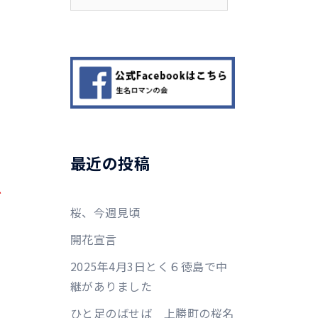
索:
ら
最近の投稿
ご
桜、今週見頃
開花宣言
2025年4月3日とく６徳島で中
継がありました
ひと足のばせば 上勝町の桜名