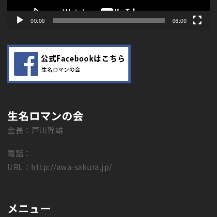
ー
00:00
06:00
生名ロマンの会
会長：戸川幹雄
電話：
URL：
http://awa-sakura.jp/
メニュー