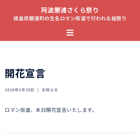
コ
阿波勝浦さくら祭り
ン
徳島県勝浦町の生名ロマン街道で行われる桜祭り
テ
ト
ン
グ
ツ
ル
へ
メ
ス
ニ
キ
開花宣言
ュ
ッ
ー
プ
2026年3月28日
お知らせ
ロマン街道、本日開花宣言いたします。
投