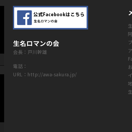
生名ロマンの会
会長：戸川幹雄
F
電話：
URL：
http://awa-sakura.jp/
生