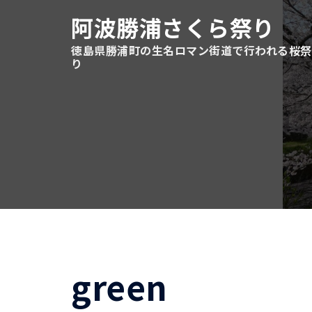
コ
阿波勝浦さくら祭り
ン
テ
徳島県勝浦町の生名ロマン街道で行われる桜祭
り
ン
ツ
へ
ス
キ
ッ
プ
green