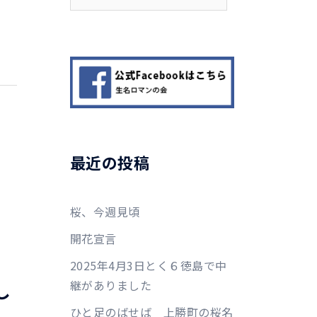
索:
最近の投稿
桜、今週見頃
開花宣言
2025年4月3日とく６徳島で中
６
継がありました
し
ひと足のばせば 上勝町の桜名