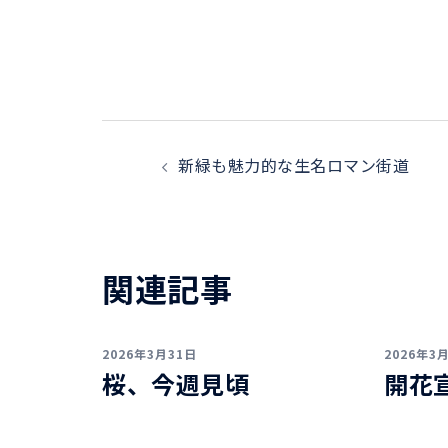
投
新緑も魅力的な生名ロマン街道
稿
ナ
ビ
関連記事
ゲ
2026年3月31日
2026年3
ー
桜、今週見頃
開花
シ