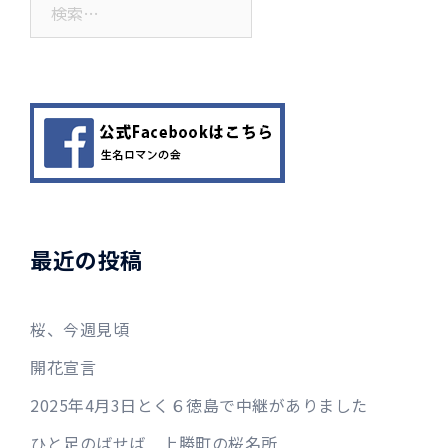
検
索:
最近の投稿
桜、今週見頃
開花宣言
2025年4月3日とく６徳島で中継がありました
ひと足のばせば 上勝町の桜名所