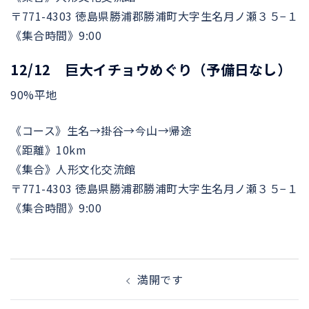
〒771-4303 徳島県勝浦郡勝浦町大字生名月ノ瀬３５−１
《集合時間》9:00
12/12 巨大イチョウめぐり（予備日なし）
90%平地
《コース》生名→掛谷→今山→帰途
《距離》10km
《集合》人形文化交流館
〒771-4303 徳島県勝浦郡勝浦町大字生名月ノ瀬３５−１
《集合時間》9:00
投
満開です
稿
ナ