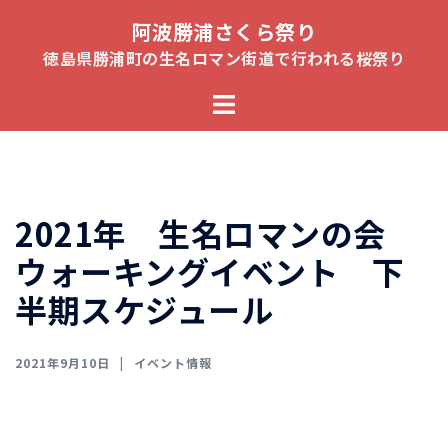
コ
阿波勝浦さくら祭り
ン
徳島県勝浦町の生名ロマン街道で行われる桜祭り
テ
ト
ン
グ
ツ
ル
へ
メ
ス
ニ
キ
2021年 生名ロマンの会
ュ
ッ
ウォーキングイベント 下
ー
プ
半期スケジュール
2021年9月10日
イベント情報